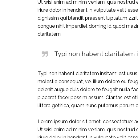
Ut wisi enim ad minim veniam, quis nostrud 
iriure dolor in hendrerit in vulputate velit e
dignissim qui blandit praesent luptatum zzril
congue nihil imperdiet doming id quod mazim 
claritatem.
Typi non habent claritatem i
Typi non habent claritatem insitam; est usus l
molestie consequat, vel illum dolore eu feugi
delenit augue duis dolore te feugait nulla f
placerat facer possim assum. Claritas est 
littera gothica, quam nunc putamus parum cl
Lorem ipsum dolor sit amet, consectetuer ad
Ut wisi enim ad minim veniam, quis nostrud 
iriure dolor in hendrerit in vulputate velit e