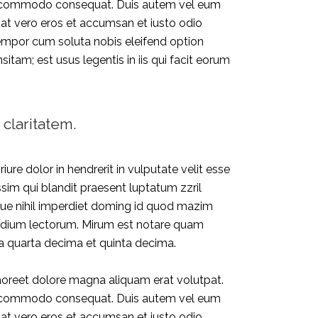
x ea commodo consequat. Duis autem vel eum
is at vero eros et accumsan et iusto odio
r tempor cum soluta nobis eleifend option
am; est usus legentis in iis qui facit eorum
 claritatem.
iure dolor in hendrerit in vulputate velit esse
ssim qui blandit praesent luptatum zzril
ngue nihil imperdiet doming id quod mazim
tudium lectorum. Mirum est notare quam
a quarta decima et quinta decima.
aoreet dolore magna aliquam erat volutpat.
x ea commodo consequat. Duis autem vel eum
is at vero eros et accumsan et iusto odio