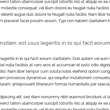
exerci tation ullamcorper suscipit lobortis nisl ut aliquip e
sse molestie consequat, vel illum dolore eu feugiat nulla facilis
 delenit augue duis dolore te feugait nulla facilisi. Nam libe
placerat facer possim assum. Typi non habent claritatem insit
nsitam; est usus legentis in iis qui facit eorum
egentis in iis qui facit eorum claritatem. Duis autem vel eum ir
at nulla facilisis at vero eros et accumsan et iusto odio digni
acilisi. Nam liber tempor cum soluta nobis eleifend option co
etiam processus dynamicus, qui sequitur mutationem consue
aram, anteposuerit litterarum formas humanitatis per seacul
ipiscing elit, sed diam nonummy nibh euismod tincidunt ut l
exerci tation ullamcorper suscipit lobortis nisl ut aliquip e
sse molestie consequat, vel illum dolore eu feugiat nulla facilis